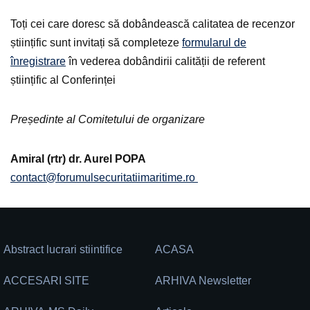
Toți cei care doresc să dobândească calitatea de recenzor
științific sunt invitați să completeze
formularul de
înregistrare
în vederea dobândirii calității de referent
științific al Conferinței
Președinte al Comitetului de organizare
Amiral (rtr) dr. Aurel POPA
contact@forumulsecuritatiimaritime.ro
Abstract lucrari stiintifice
ACASA
ACCESARI SITE
ARHIVA Newsletter