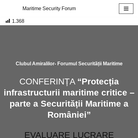
Maritime Security Forum
Sari
1.368
la
conținut
Clubul Amiralilor- Forumul Securității Maritime
CONFERINȚA
“
Protecția
infrastructurii maritime critice –
parte a Securității Maritime a
României
”
EVALUARE LUCRARE