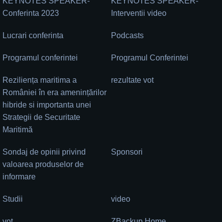
KEYNOTES SPEAKER-
KEYNOTES SPEAKER-
Conferinta 2023
Interventii video
Lucrari conferinta
Podcasts
Programul conferintei
Programul Conferintei
Reziliența maritima a
rezultate vot
României în era amenințărilor
hibride si importanta unei
Strategii de Securitate
Maritimă
Sondaj de opinii privind
Sponsori
valoarea produselor de
informare
Studii
video
vot
ZBackup Home