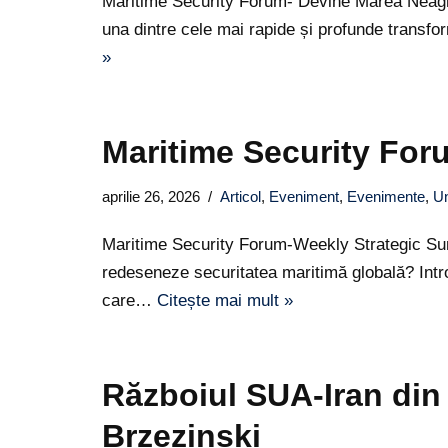
Maritime Security Forum- Devine Marea Neagră
una dintre cele mai rapide și profunde transf
»
Maritime Security Fo
aprilie 26, 2026
Articol
,
Eveniment
,
Evenimente
,
Un
Maritime Security Forum-Weekly Strategic Sum
redeseneze securitatea maritimă globală? Intro
care…
Citește mai mult »
Războiul SUA-Iran din 
Brzezinski