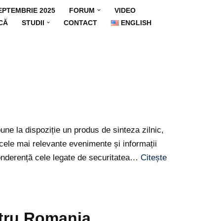
EPTEMBRIE 2025
FORUM
VIDEO
CĂ
STUDII
CONTACT
ENGLISH
une la dispoziție un produs de sinteza zilnic,
cele mai relevante evenimente și informații
ponderență cele legate de securitatea…
Citește
tru Romania