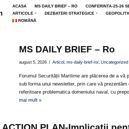
ACASA
MS DAILY BRIEF – RO
CONFERINTA-25-26 S
m
ARTICOLE
DEZBATERI STRATEGICE
GEOPOLITI
ROMÂNĂ
MS DAILY BRIEF – Ro
august 5, 2026
Articol
,
ms-daily-brief-ro/
,
Uncategorized
Forumul Securității Maritime are plăcerea de a vă p
sub forma unui newsletter, prin care vă prezentăm 
referitoare problematica domeniului naval, cu pre
mai mult »
ACTION PLAN-Implicatii pen