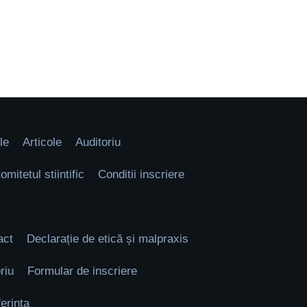
le
Articole
Auditoriu
omitetul stiintific
Conditii inscriere
act
Declarație de etică și malpraxis
riu
Formular de inscriere
rinta