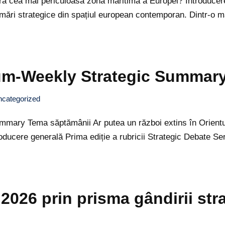
 cea mai periculoasă zonă maritimă a Europei? Introducere î
ormări strategice din spațiul european contemporan. Dintr-
rum-Weekly Strategic Summar
categorized
mary Tema săptămânii Ar putea un război extins în Orientu
ducere generală Prima ediție a rubricii Strategic Debate Seri
2026 prin prisma gândirii str