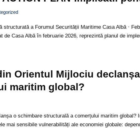
egorized
cturată a Forumul Securității Maritime Casa Albă · Febru
t de Casa Albă în februarie 2026, reprezintă planul de imp
din Orientul Mijlociu declanș
ui maritim global?
lanșa o schimbare structurală a comerțului maritim global? 
ele mai sensibile vulnerabilități ale economiei globale: dep