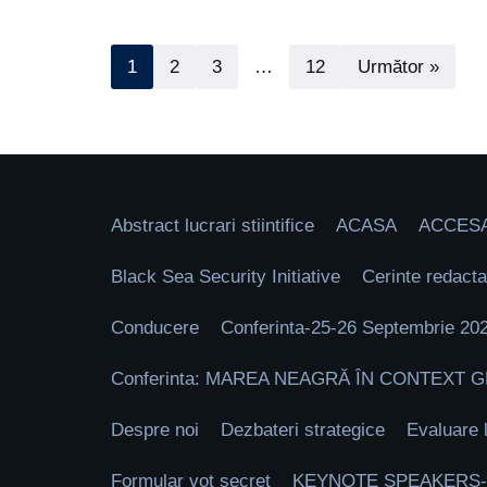
1
2
3
…
12
Următor »
Abstract lucrari stiintifice
ACASA
ACCESA
Black Sea Security Initiative
Cerinte redacta
Conducere
Conferinta-25-26 Septembrie 20
Conferinta: MAREA NEAGRĂ ÎN CONTEXT 
Despre noi
Dezbateri strategice
Evaluare 
Formular vot secret
KEYNOTE SPEAKERS-vi