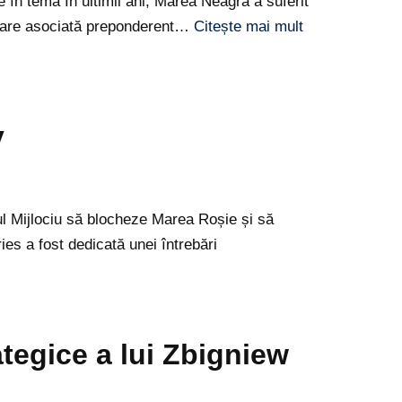
n temă În ultimii ani, Marea Neagra a suferit
o mare asociată preponderent…
Citește mai mult
y
l Mijlociu să blocheze Marea Roșie și să
es a fost dedicată unei întrebări
ategice a lui Zbigniew