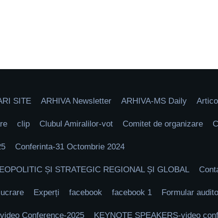
RI SITE
ARHIVA Newsletter
ARHIVA-MS Daily
Artico
re
clip
Clubul Amiralilor-vot
Comitet de organizare
C
25
Conferinta-31 Octombrie 2024
GEOPOLITIC ȘI STRATEGIC REGIONAL ȘI GLOBAL
Cont
lucrare
Experți
facebook
facebook 1
Formular audito
deo Conference-2025
KEYNOTE SPEAKERS-video confe