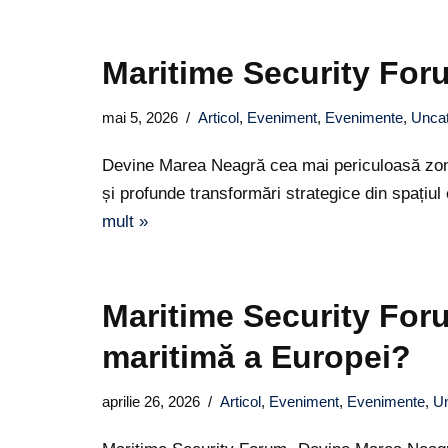
Maritime Security Fo
mai 5, 2026
Articol
,
Eveniment
,
Evenimente
,
Uncat
Devine Marea Neagră cea mai periculoasă zonă 
și profunde transformări strategice din spați
mult »
Maritime Security For
maritimă a Europei?
aprilie 26, 2026
Articol
,
Eveniment
,
Evenimente
,
Un