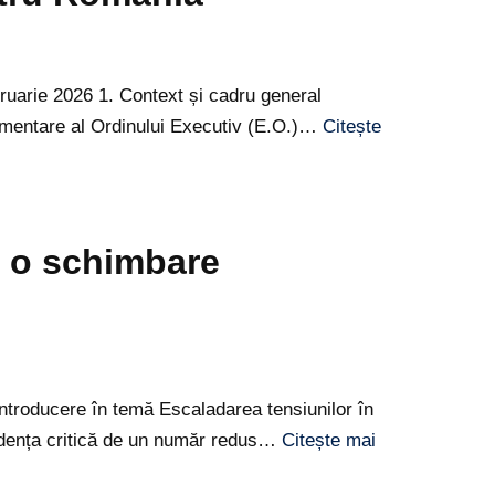
arie 2026 1. Context și cadru general
lementare al Ordinului Executiv (E.O.)…
Citește
a o schimbare
Introducere în temă Escaladarea tensiunilor în
endența critică de un număr redus…
Citește mai