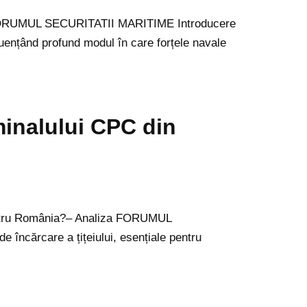
[1] FORUMUL SECURITATII MARITIME Introducere
luențând profund modul în care forțele navale
minalului CPC din
 pentru România?– Analiza FORUMUL
încărcare a țițeiului, esențiale pentru