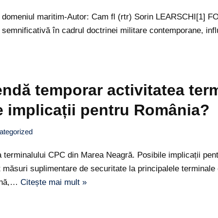
le în domeniul maritim-Autor: Cam fl (rtr) Sorin LEARSCHI
 semnificativă în cadrul doctrinei militare contemporane, inf
endă temporar activitatea ter
e implicații pentru România?
ategorized
tea terminalului CPC din Marea Neagră. Posibile implicații
ri suplimentare de securitate la principalele terminale de 
mână,…
Citește mai mult »