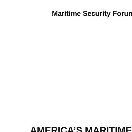
Maritime Security Foru
Sari
la
conținut
AMERICA’S MARITIME 