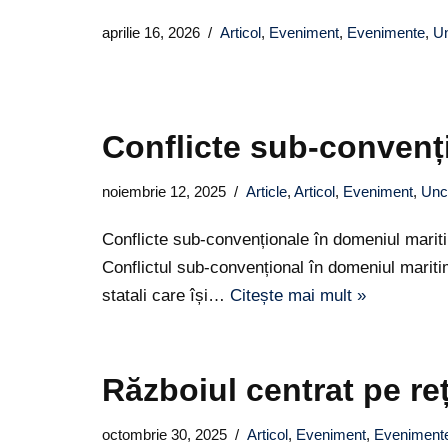
aprilie 16, 2026
Articol
,
Eveniment
,
Evenimente
,
Un
Conflicte sub-convenț
noiembrie 12, 2025
Article
,
Articol
,
Eveniment
,
Unc
Conflicte sub-convenționale în domeniul ma
Conflictul sub-convențional în domeniul mariti
statali care își…
Citește mai mult »
Războiul centrat pe reț
octombrie 30, 2025
Articol
,
Eveniment
,
Eveniment