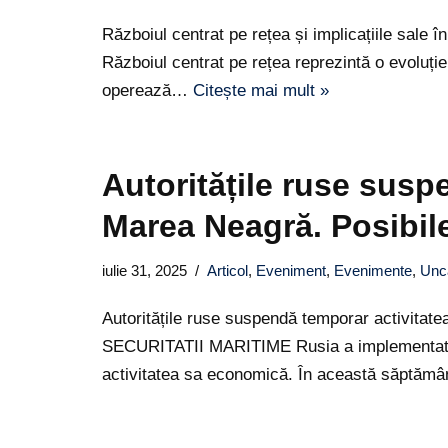
Războiul centrat pe rețea și implicațiile sa
Războiul centrat pe rețea reprezintă o evoluție
operează…
Citește mai mult »
Autoritățile ruse susp
Marea Neagră. Posibil
iulie 31, 2025
Articol
,
Eveniment
,
Evenimente
,
Unc
Autoritățile ruse suspendă temporar activita
SECURITATII MARITIME Rusia a implementat măsu
activitatea sa economică. În această săptă